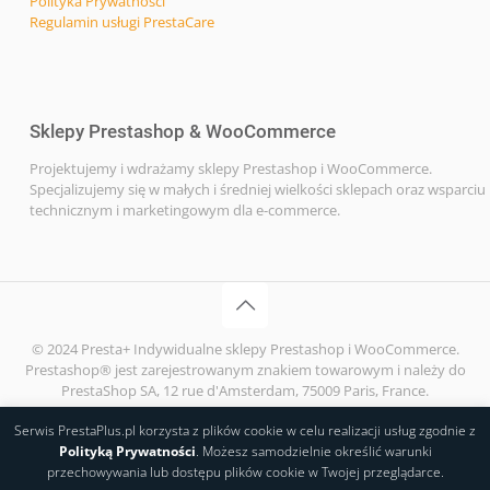
Polityka Prywatności
Regulamin usługi PrestaCare
Sklepy Prestashop & WooCommerce
Projektujemy i wdrażamy sklepy Prestashop i WooCommerce.
Specjalizujemy się w małych i średniej wielkości sklepach oraz wsparciu
technicznym i marketingowym dla e-commerce.
© 2024 Presta+ Indywidualne sklepy Prestashop i WooCommerce.
Prestashop® jest zarejestrowanym znakiem towarowym i należy do
PrestaShop SA, 12 rue d'Amsterdam, 75009 Paris, France.
Serwis PrestaPlus.pl korzysta z plików cookie w celu realizacji usług zgodnie z
Polityką Prywatności
. Możesz samodzielnie określić warunki
przechowywania lub dostępu plików cookie w Twojej przeglądarce.